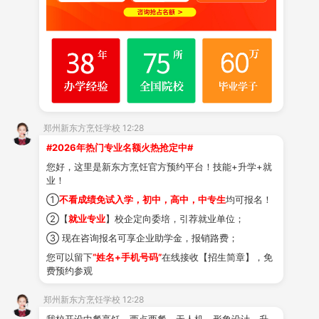
提供就业服务 毕业校企就业
国内外专业老师授课
— 了解更多优势 >
培养目标 就业前景
郑州新东方烹饪学校 12:28
毕业校企定向就业
#2026年热门专业名额火热抢定中#
2
您好，这里是新东方烹饪官方预约平台！技能+升学+就
业！
培养目标
①
不看成绩免试入学，初中，高中，中专生
均可报名！
TRAINING TARGET
②【
就业专业
】校企定向委培，引荐就业单位；
以培养专业知识丰富、操作技能娴
熟，具有厨房管理能力和创业能力
③ 现在咨询报名可享企业助学金，报销路费；
的西餐主厨、厨师长为目标。
您可以留下
“姓名+手机号码”
在线接收【招生简章】，免
费预约参观
郑州新东方烹饪学校 12:28
我校开设中餐烹饪、西点西餐、无人机、形象设计、升