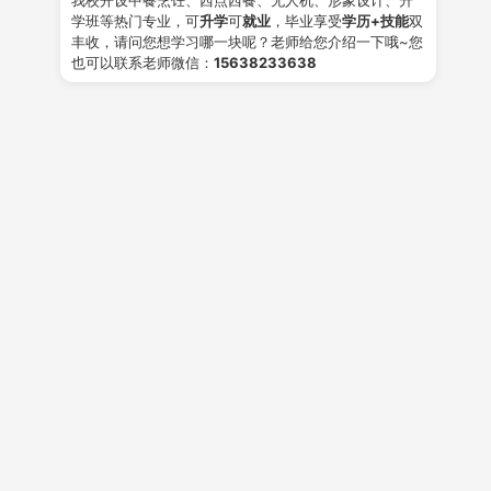
学班等热门专业，可
升学
可
就业
，毕业享受
学历+技能
双
丰收，请问您想学习哪一块呢？老师给您介绍一下哦~您
也可以联系老师微信：
15638233638
— 了解就业工资 >
西餐大厨 学习内容
实操课制品数量
804道
，研发新品更新
90道
3
— 学习内容
理论课程：
西餐原料知识、西餐工艺学、烹饪工艺美学、烹饪营养与卫
生、餐饮管理西餐英语、西餐礼仪、西点基础知识、我的快乐烘焙、西
餐；