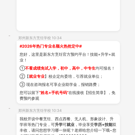
郑州新东方烹饪学校 10:34
#2026年热门专业名额火热抢定中#
您好，这里是新东方烹饪官方预约平台！技能+升学+就
业！
①
不看成绩免试入学，初中，高中，中专生
均可报名！
②【
就业专业
】校企定向委培，引荐就业单位；
③ 现在咨询报名可享企业助学金，报销路费；
您可以留下
“姓名+手机号码”
在线接收【招生简章】，免
费预约参观
郑州新东方烹饪学校 10:34
我校开设中餐烹饪、西点西餐、无人机、形象设计、升
学班等热门专业，可
升学
可
就业
，毕业享受
学历+技能
双
丰收，请问您想学习哪一块呢？老师给您介绍一下哦~您