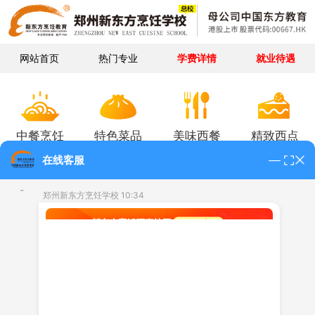
网站首页
热门专业
学费详情
就业待遇
中餐烹饪
特色菜品
美味西餐
精致西点
在线客服
郑州新东方烹饪学校 10:34
蛋糕烘焙
甜品甜点
面包饼干
糖艺作品
中餐烹饪