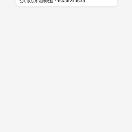
也可以联系老师微信：
15638233638
获取
学费