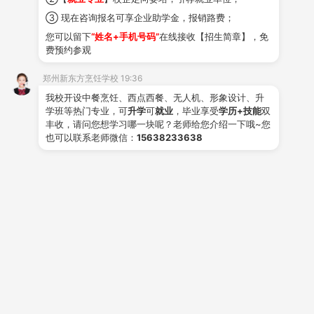
③ 现在咨询报名可享企业助学金，报销路费；
您可以留下
“姓名+手机号码”
在线接收【招生简章】，免
费预约参观
AI时代，这类手艺职业反而更吃香！郑州
新东方带你解锁稳定就业新赛道
郑州新东方烹饪学校 19:36
时间:2026-07-31
我校开设中餐烹饪、西点西餐、无人机、形象设计、升
学班等热门专业，可
升学
可
就业
，毕业享受
学历+技能
双
丰收，请问您想学习哪一块呢？老师给您介绍一下哦~您
也可以联系老师微信：
15638233638
郑州新东方艺术面包特训营结业展——冠
军导师领衔授课，彰显硬核师资实力
时间:2026-07-30
高中毕业两条路：文凭赛道 or 技能赛
道，高中生该怎样理性抉择？
时间:2026-07-29