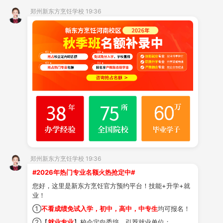
不想花几年时间学技术？郑州新东方短期
郑州新东方烹饪学校 19:36
西点班，快速掌握一门手艺
时间:2026-08-04
还没敲定院校的高考生抓紧！郑州新东方
补录倒计时，热门专业名额有限！ 2026
年河南高招本科批录取已结束，专科批次
时间:2026-08-03
正在有序进行中。对于还没敲定院校的考
生来说，征集志愿没走成、公办专科竞争
激烈、民办院校成
2026河南高中生择校：比起赌专科录取，
手握实用技能更有底气
郑州新东方烹饪学校 19:36
时间:2026-08-02
#2026年热门专业名额火热抢定中#
您好，这里是新东方烹饪官方预约平台！技能+升学+就
业！
高中毕业弯道超车！来郑州新东方学技
术、拿学历、稳就业一步到位
①
不看成绩免试入学，初中，高中，中专生
均可报名！
②【
就业专业
】校企定向委培，引荐就业单位；
时间:2026-08-01