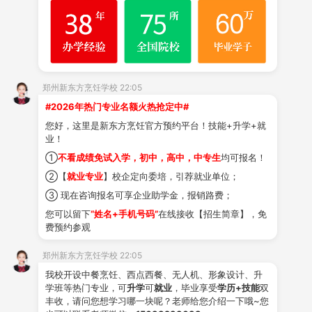
郑州新东方烹饪学校 22:05
#2026年热门专业名额火热抢定中#
您好，这里是新东方烹饪官方预约平台！技能+升学+就
业！
①
不看成绩免试入学，初中，高中，中专生
均可报名！
②【
就业专业
】校企定向委培，引荐就业单位；
③ 现在咨询报名可享企业助学金，报销路费；
您可以留下
“姓名+手机号码”
在线接收【招生简章】，免
费预约参观
郑州新东方烹饪学校 22:05
我校开设中餐烹饪、西点西餐、无人机、形象设计、升
学班等热门专业，可
升学
可
就业
，毕业享受
学历+技能
双
丰收，请问您想学习哪一块呢？老师给您介绍一下哦~您