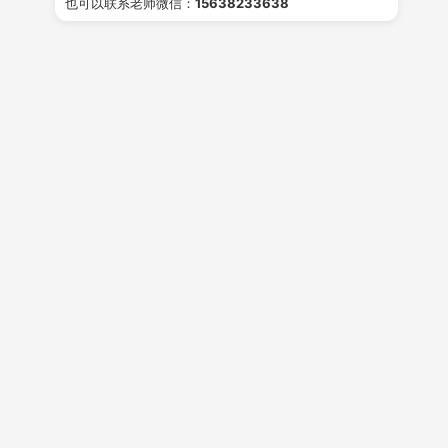
也可以联系老师微信：
15638233638
获取
学费