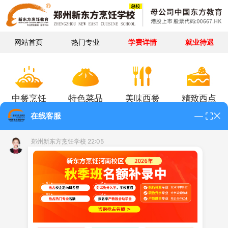
网站首页
热门专业
学费详情
就业待遇
中餐烹饪
特色菜品
美味西餐
精致西点
在线客服
郑州新东方烹饪学校 22:05
蛋糕烘焙
甜品甜点
面包饼干
糖艺作品
甜点甜品