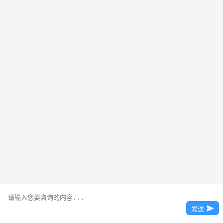
选择课程 了解学费
来校参观报销路费
预约来校
（友情提示：我们将对您提交的信息严格保密，提交后请静待咨询老师回电）
官方微信：zzxdfprxx123
校区地址：郑州市巩义市大学路1
号
版权所有：郑州市新东方烹饪培训
发送
学校