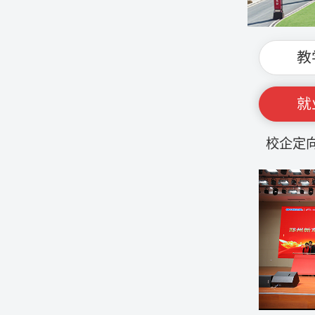
教
就
校企定