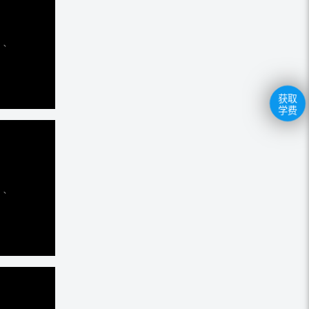
获取
学费