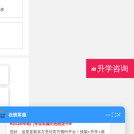
技术
郑州新东方烹饪学校 12:26
升学咨询
在线客服
郑州新东方烹饪学校 12:26
#2026年热门专业名额火热抢定中#
您好，这里是新东方烹饪官方预约平台！技能+升学+就