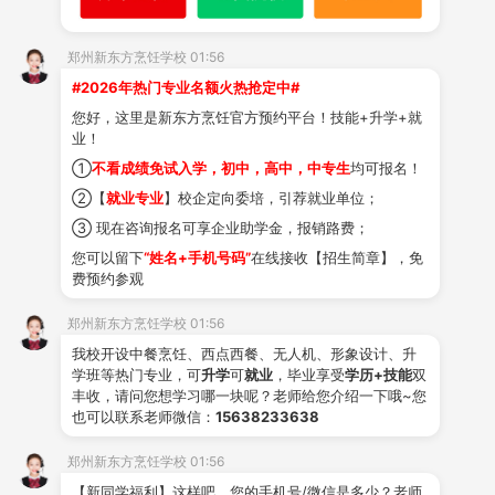
郑州新东方烹饪学校 01:56
#2026年热门专业名额火热抢定中#
郭留营
您好，这里是新东方烹饪官方预约平台！技能+升学+就
中级西点技师
业！
了解详情
①
不看成绩免试入学，初中，高中，中专生
均可报名！
②【
就业专业
】校企定向委培，引荐就业单位；
获取
李雪宁
③ 现在咨询报名可享企业助学金，报销路费；
学费
中级讲师
您可以留下
“姓名+手机号码”
在线接收【招生简章】，免
了解详情
费预约参观
郑州新东方烹饪学校 01:56
我校开设中餐烹饪、西点西餐、无人机、形象设计、升
周建强
学班等热门专业，可
升学
可
就业
，毕业享受
学历+技能
双
技师 食品翻糖师 糖艺师
丰收，请问您想学习哪一块呢？老师给您介绍一下哦~您
也可以联系老师微信：
15638233638
了解详情
郑州新东方烹饪学校 01:56
【新同学福利】这样吧，您的手机号/微信是多少？老师