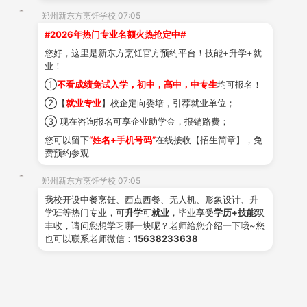
郑州新东方烹饪学校 07:05
本专业授课教师为从事烹饪行业8年以上、技能等级技师以上、院校
#2026年热门专业名额火热抢定中#
高级讲师以上标准。
您好，这里是新东方烹饪官方预约平台！技能+升学+就
业！
①
不看成绩免试入学，初中，高中，中专生
均可报名！
②【
就业专业
】校企定向委培，引荐就业单位；
③ 现在咨询报名可享企业助学金，报销路费；
您可以留下
“姓名+手机号码”
在线接收【招生简章】，免
费预约参观
郑州新东方烹饪学校 07:05
我校开设中餐烹饪、西点西餐、无人机、形象设计、升
学班等热门专业，可
升学
可
就业
，毕业享受
学历+技能
双
丰收，请问您想学习哪一块呢？老师给您介绍一下哦~您
也可以联系老师微信：
15638233638
咨询老师就业薪资