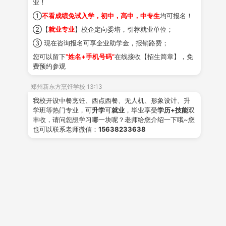
业！
①
不看成绩免试入学，初中，高中，中专生
均可报名！
市场流行品类蛋糕
②【
就业专业
】校企定向委培，引荐就业单位；
③ 现在咨询报名可享企业助学金，报销路费；
您可以留下
“姓名+手机号码”
在线接收【招生简章】，免
费预约参观
郑州新东方烹饪学校 13:13
我校开设中餐烹饪、西点西餐、无人机、形象设计、升
学班等热门专业，可
升学
可
就业
，毕业享受
学历+技能
双
丰收，请问您想学习哪一块呢？老师给您介绍一下哦~您
也可以联系老师微信：
15638233638