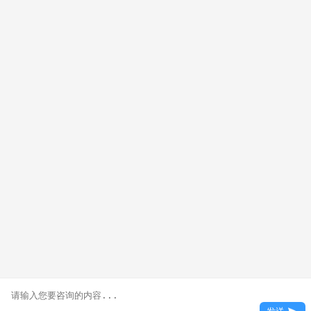
官方微信：zzxdfprxx123
职教城校区：郑州市巩义市大学路1号
版权所有：郑州市新东方烹饪职业培训
学校
备案号：豫ICP备11018015号-1
18