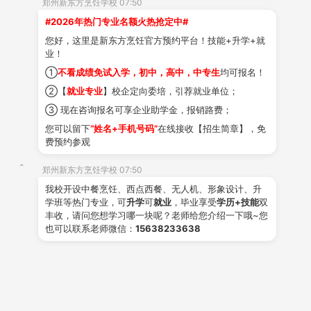
郑州新东方烹饪学校 07:50
#2026年热门专业名额火热抢定中#
您好，这里是新东方烹饪官方预约平台！技能+升学+就
业！
可胜任酒店、餐饮企业
等工作
①
不看成绩免试入学，初中，高中，中专生
均可报名！
②【
就业专业
】校企定向委培，引荐就业单位；
③ 现在咨询报名可享企业助学金，报销路费；
您可以留下
“姓名+手机号码”
在线接收【招生简章】，免
费预约参观
学到真本领，
快速就业
郑州新东方烹饪学校 07:50
我校开设中餐烹饪、西点西餐、无人机、形象设计、升
学班等热门专业，可
升学
可
就业
，毕业享受
学历+技能
双
丰收，请问您想学习哪一块呢？老师给您介绍一下哦~您
咨询招生办老师
也可以联系老师微信：
15638233638
课程学习内容